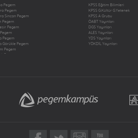
na Pegem
KPSS Eğitim Bilimleri
ra Pegem
KPSS G.Kültür G.Yetenek
ra Sincan Pegem
KPSS A Grubu
n Pegem
ÖABT Yayınları
kesir Pegem
DGS Yayınları
 Pegem
ALES Yayınları
a Pegem
YDS Yayınları
a Görükle Pegem
YÖKDİL Yayınları
um Pegem
zli Pegem
rbakır Pegem
ne Pegem
ığ Pegem
ncan Pegem
rum Pegem
şehir Pegem
antep Pegem
y Dörtyol Pegem
nbul Bakırköy Pegem
nbul Çekmeköy Pegem
nbul Kadıköy Pegem
nbul Pendik Pegem
nbul Ümraniye Pegem
r Pegem
eri Pegem