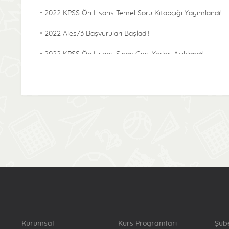
2022 KPSS Ön Lisans Temel Soru Kitapçığı Yayımlandı!
2022 Ales/3 Başvuruları Başladı!
2022 KPSS Ön Lisans Sınav Giriş Yerleri Açıklandı!
2022 KPSS Alan Bilgisi Temel Soru Kitapçığı
Yayımlandı!
2022-KPSS ÖABT Sınav Giriş Yerleri Açıklandı!
2022 Lisans KPSS Başvuru Bilgilerinde Sınava Denklik
Puanı İçin Katılma Durumu Bilgisinde Güncelleme
Başladı!
2022 Lisans Temel Soru Kitapçığı Yayımlandı!
2022-KPSS Alan Bilgisi Sınav Giriş Yerleri Açıklandı!
2022-Yökdil/2 Cevap Kağıtları Yayımlandı!
Kurumsal
Kurs Programları
Şub
2022-KPSS Lisans Sınav Giriş Yerleri Açıklandı!