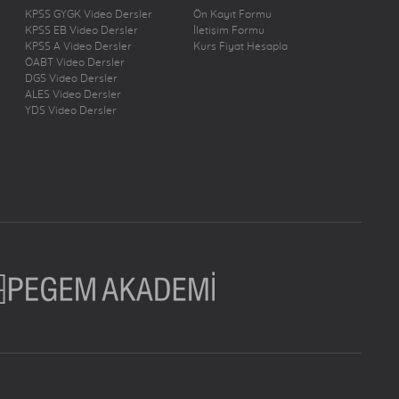
KPSS GYGK Video Dersler
Ön Kayıt Formu
KPSS EB Video Dersler
İletişim Formu
KPSS A Video Dersler
Kurs Fiyat Hesapla
ÖABT Video Dersler
DGS Video Dersler
ALES Video Dersler
YDS Video Dersler